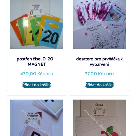
postřeh čísel 0-20 –
desatero pro prvňáčka k
MAGNET
vybarvení
470,00
Kč
27,00
Kč
s DPH
s DPH
Přidat do košíku
Přidat do košíku