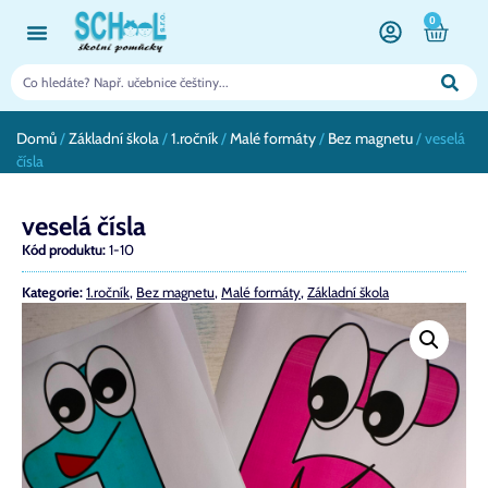
0
Domů
/
Základní škola
/
1.ročník
/
Malé formáty
/
Bez magnetu
/ veselá
čísla
veselá čísla
Kód produktu:
1-10
Kategorie:
1.ročník
,
Bez magnetu
,
Malé formáty
,
Základní škola