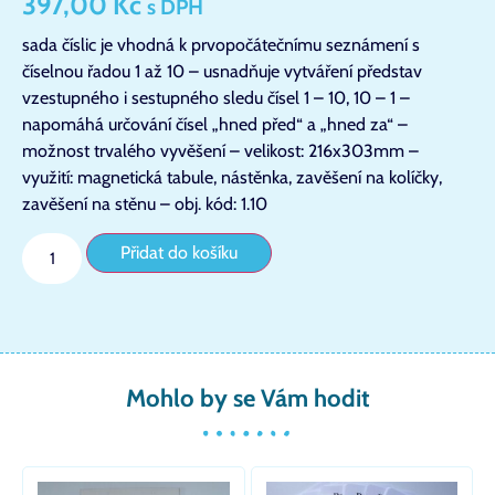
397,00
Kč
s DPH
sada číslic je vhodná k prvopočátečnímu seznámení s
číselnou řadou 1 až 10 – usnadňuje vytváření představ
vzestupného i sestupného sledu čísel 1 – 10, 10 – 1 –
napomáhá určování čísel „hned před“ a „hned za“ –
možnost trvalého vyvěšení – velikost: 216x303mm –
využití: magnetická tabule, nástěnka, zavěšení na kolíčky,
zavěšení na stěnu – obj. kód: 1.10
Přidat do košíku
Mohlo by se Vám hodit