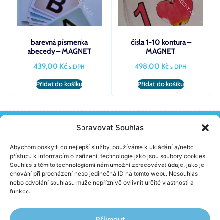
barevná písmenka
čísla 1-10 kontura –
abecedy – MAGNET
MAGNET
439,00
Kč
498,00
Kč
s DPH
s DPH
Přidat do košíku
Přidat do košíku
Spravovat Souhlas
KONTAKT
Žireč 65, 544 04 Dvůr Králové N. L.
Abychom poskytli co nejlepší služby, používáme k ukládání a/nebo
(+420) 603 230 152
přístupu k informacím o zařízení, technologie jako jsou soubory cookies.
info@school-skolnipomucky.cz
Souhlas s těmito technologiemi nám umožní zpracovávat údaje, jako je
chování při procházení nebo jedinečná ID na tomto webu. Nesouhlas
nebo odvolání souhlasu může nepříznivě ovlivnit určité vlastnosti a
O FIRMĚ
funkce.
Aktuality
Jak nakupovat
Obchodní podmínky
Příjmout