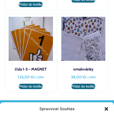
Přidat do košíku
čísla 1-5 – MAGNET
omalovánky
226,00
Kč
38,00
Kč
s DPH
s DPH
Přidat do košíku
Přidat do košíku
Spravovat Souhlas
KONTAKT