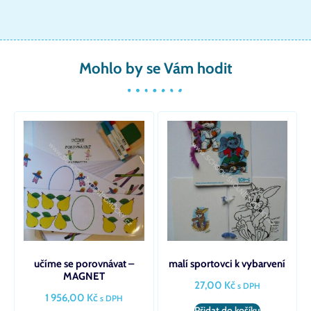
Mohlo by se Vám hodit
učíme se porovnávat –
malí sportovci k vybarvení
MAGNET
27,00
Kč
s DPH
1 956,00
Kč
s DPH
Přidat do košíku