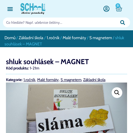
0
Domů
/
Základní škola
/
1.ročník
/
Malé formáty
/
S magnetem
/ shluk
souhlásek – MAGNET
shluk souhlásek – MAGNET
Kód produktu:
1-21m
Kategorie:
1.ročník
,
Malé formáty
,
S magnetem
,
Základní škola