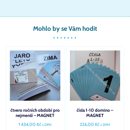
Mohlo by se Vám hodit
čtvero ročních období pro
čísla 1-10 domino –
nejmenší – MAGNET
MAGNET
1 434,00
Kč
226,00
Kč
s DPH
s DPH