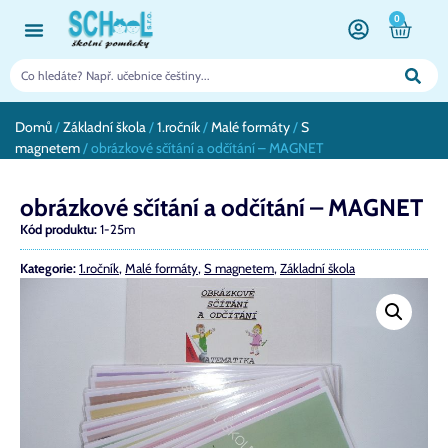
0
Domů
/
Základní škola
/
1.ročník
/
Malé formáty
/
S
magnetem
/ obrázkové sčítání a odčítání – MAGNET
obrázkové sčítání a odčítání – MAGNET
Kód produktu:
1-25m
Kategorie:
1.ročník
,
Malé formáty
,
S magnetem
,
Základní škola