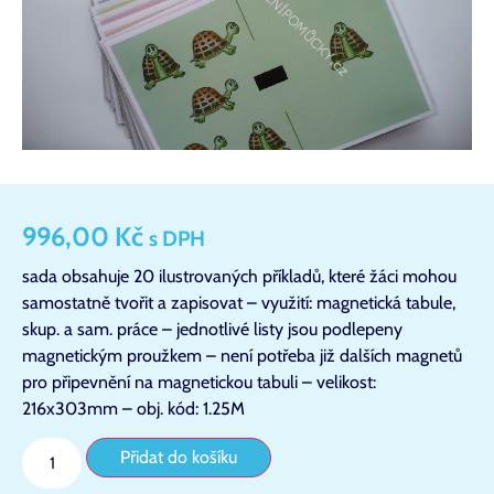
996,00
Kč
s DPH
sada obsahuje 20 ilustrovaných příkladů, které žáci mohou
samostatně tvořit a zapisovat – využití: magnetická tabule,
skup. a sam. práce – jednotlivé listy jsou podlepeny
magnetickým proužkem – není potřeba již dalších magnetů
pro připevnění na magnetickou tabuli – velikost:
216x303mm – obj. kód: 1.25M
Přidat do košíku