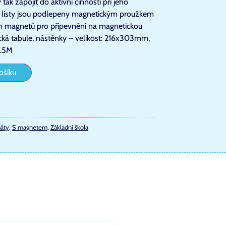
ak zapojit do aktivní činnosti při jeho
é listy jsou podlepeny magnetickým proužkem
ích magnetů pro připevnění na magnetickou
ická tabule, nástěnky – velikost: 216x303mm,
2.5M
ošíku
áty
,
S magnetem
,
Základní škola