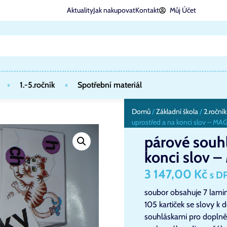
Aktuality
Jak nakupovat
Kontakt
Můj Účet
1.-5.ročník
Spotřební materiál
Domů
/
Základní škola
/
2.ročník
uprostřed a na konci slov – M
párové souhl
konci slov 
3 147,00
Kč
s D
soubor obsahuje 7 lami
105 kartiček se slovy k 
souhláskami pro doplněn