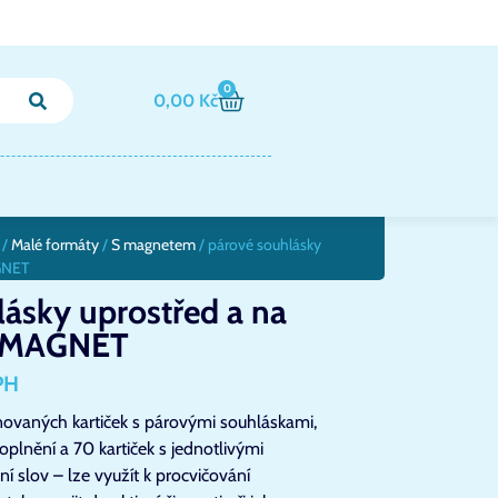
0
0,00
Kč
/
Malé formáty
/
S magnetem
/ párové souhlásky
AGNET
ásky uprostřed a na
– MAGNET
PH
novaných kartiček s párovými souhláskami,
doplnění a 70 kartiček s jednotlivými
í slov – lze využít k procvičování