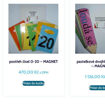
postřeh čísel 0-20 – MAGNET
pastelkové dvojh
– MAGN
470,00
Kč
s DPH
1 126,00
K
Přidat do košíku
Přidat do k