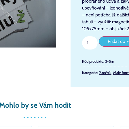
probraného učiva a žáky t
upevňování – jednotliv
– není potřeba již dalš
tabuli – využití: magnet
105x75mm – obj. kód: 
Přidat do k
Kód produktu:
2-5m
Kategorie:
2.ročník
,
Malé form
Mohlo by se Vám hodit