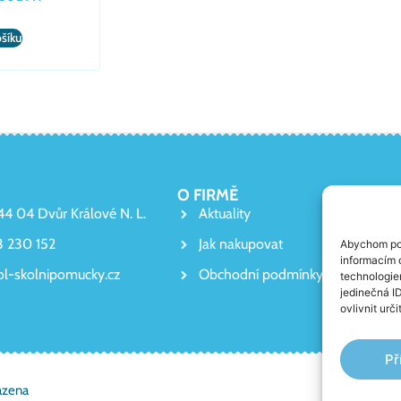
ošíku
O FIRMĚ
544 04 Dvůr Králové N. L.
Aktuality
3 230 152
Jak nakupovat
Abychom pos
informacím o
ol-skolnipomucky.cz
Obchodní podmínky
technologie
jedinečná I
ovlivnit urči
Př
azena