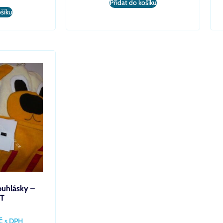
Přidat do košíku
ošíku
ouhlásky –
T
č
s DPH