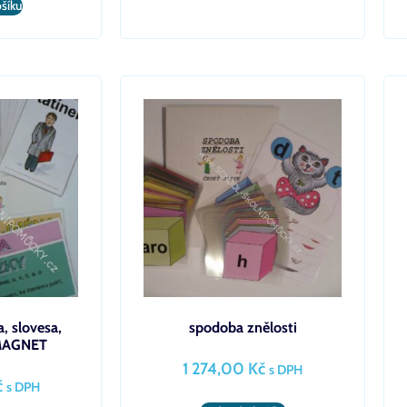
ošíku
, slovesa,
spodoba znělosti
 MAGNET
1 274,00
Kč
s DPH
č
s DPH