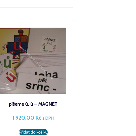
píšeme ú, ů – MAGNET
1 920,00
Kč
s DPH
Přidat do košíku