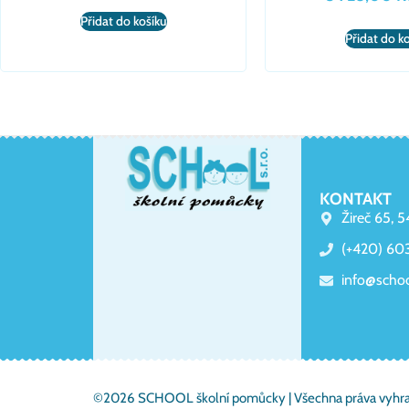
Přidat do košíku
Přidat do k
KONTAKT
Žireč 65, 
(+420) 60
info@scho
©2026 SCHOOL školní pomůcky | Všechna práva vyhr