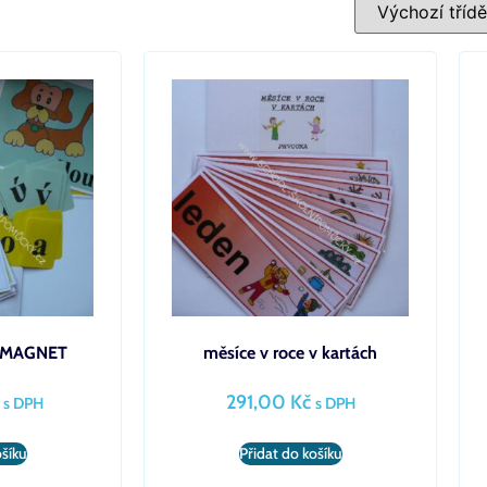
 – MAGNET
měsíce v roce v kartách
291,00
Kč
s DPH
s DPH
ošíku
Přidat do košíku