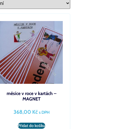
měsíce v roce v kartách –
MAGNET
368,00
Kč
s DPH
Přidat do košíku