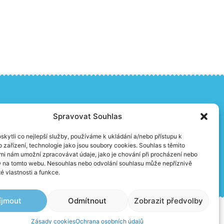
Spravovat Souhlas
Ochrana osobních údajů
kytli co nejlepší služby, používáme k ukládání a/nebo přístupu k
Kontakty
 zařízení, technologie jako jsou soubory cookies. Souhlas s těmito
mi nám umožní zpracovávat údaje, jako je chování při procházení nebo
D na tomto webu. Nesouhlas nebo odvolání souhlasu může nepříznivě
té vlastnosti a funkce.
íjmout
Odmítnout
Zobrazit předvolby
Made by
Bort
&
Vector
Zásady cookies
Ochrana osobních údajů