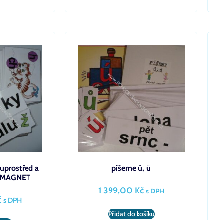
uprostřed a
píšeme ú, ů
 – MAGNET
1 399,00
Kč
s DPH
č
s DPH
Přidat do košíku