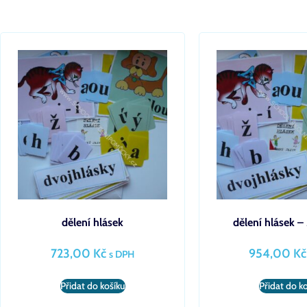
dělení hlásek
dělení hlásek
723,00
Kč
954,00
Kč
s DPH
Přidat do košíku
Přidat do k