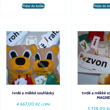
Přidat do košíku
Přidat do k
tvrdé a měkké souhlásky
tvrdé a měkké s
MAGNE
4 667,00
Kč
s DPH
5 728,00
K