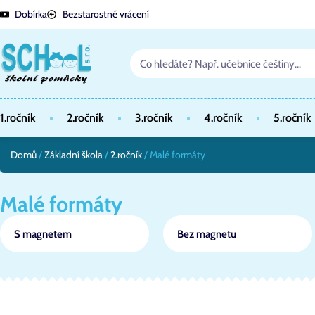
Dobírka
Bezstarostné vrácení
1.ročník
2.ročník
3.ročník
4.ročník
5.ročník
Domů
/
Základní škola
/
2.ročník
/ Malé formáty
Malé formáty
S magnetem
Bez magnetu