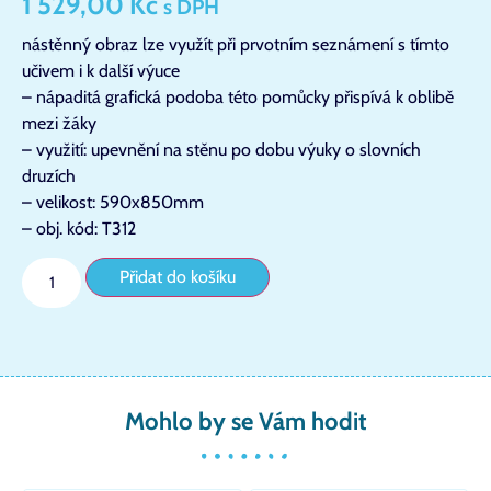
1 529,00
Kč
s DPH
nástěnný obraz lze využít při prvotním seznámení s tímto
učivem i k další výuce
– nápaditá grafická podoba této pomůcky přispívá k oblibě
mezi žáky
– využití: upevnění na stěnu po dobu výuky o slovních
druzích
– velikost: 590x850mm
– obj. kód: T312
Přidat do košíku
Mohlo by se Vám hodit