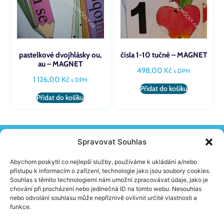
pastelkové dvojhlásky ou,
čísla 1-10 tučně – MAGNET
au – MAGNET
498,00
Kč
s DPH
1 126,00
Kč
s DPH
Přidat do košíku
Přidat do košíku
Spravovat Souhlas
KONTAKT
Žireč 65, 544 04 Dvůr Králové N. L.
Abychom poskytli co nejlepší služby, používáme k ukládání a/nebo
(+420) 603 230 152
přístupu k informacím o zařízení, technologie jako jsou soubory cookies.
info@school-skolnipomucky.cz
Souhlas s těmito technologiemi nám umožní zpracovávat údaje, jako je
chování při procházení nebo jedinečná ID na tomto webu. Nesouhlas
nebo odvolání souhlasu může nepříznivě ovlivnit určité vlastnosti a
O FIRMĚ
funkce.
Aktuality
Jak nakupovat