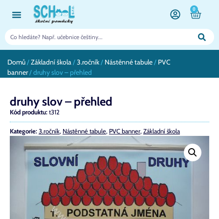
0
Domů
/
Základní škola
/
3.ročník
/
Nástěnné tabule
/
PVC
banner
/ druhy slov – přehled
druhy slov – přehled
Kód produktu:
t312
Kategorie:
3.ročník
,
Nástěnné tabule
,
PVC banner
,
Základní škola