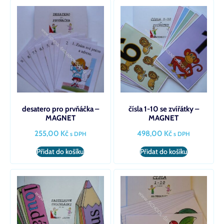
desatero pro prvňáčka –
čísla 1-10 se zvířátky –
MAGNET
MAGNET
255,00
Kč
498,00
Kč
s DPH
s DPH
Přidat do košíku
Přidat do košíku