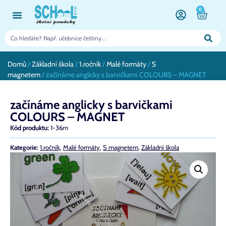
0
Domů
/
Základní škola
/
1.ročník
/
Malé formáty
/
S
magnetem
/ začínáme anglicky s barvičkami COLOURS – MAGNET
začínáme anglicky s barvičkami
COLOURS – MAGNET
Kód produktu:
1-36m
Kategorie:
1.ročník
,
Malé formáty
,
S magnetem
,
Základní škola