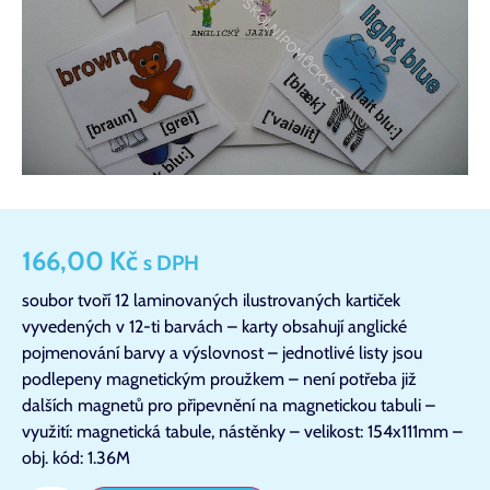
166,00
Kč
s DPH
soubor tvoří 12 laminovaných ilustrovaných kartiček
vyvedených v 12-ti barvách – karty obsahují anglické
pojmenování barvy a výslovnost – jednotlivé listy jsou
podlepeny magnetickým proužkem – není potřeba již
dalších magnetů pro připevnění na magnetickou tabuli –
využití: magnetická tabule, nástěnky – velikost: 154x111mm –
obj. kód: 1.36M