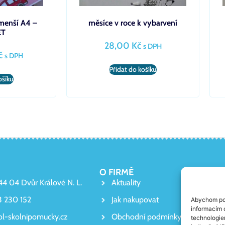
menší A4 –
měsíce v roce k vybarvení
ET
28,00
Kč
s DPH
č
s DPH
Přidat do košíku
ošíku
O FIRMĚ
544 04 Dvůr Králové N. L.
Aktuality
3 230 152
Jak nakupovat
Abychom pos
informacím o
ol-skolnipomucky.cz
Obchodní podmínky
technologie