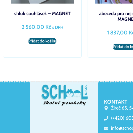
shluk souhlásek – MAGNET
abeceda pro nej
MAGN
2 560,00
Kč
s DPH
1 837,00
K
Přidat do košíku
Přidat do k
KONTAKT
Žireč 65, 
(+420) 60
info@scho