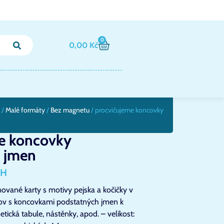
0
0,00
Kč
/
Malé formáty
/
Bez magnetu
/ procvičujeme koncovky
e koncovky
 jmen
PH
ované karty s motivy pejska a kočičky v
lov s koncovkami podstatných jmen k
etická tabule, nástěnky, apod. – velikost: