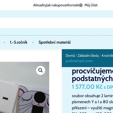
Aktuality
Jak nakupovat
Kontakt
Můj Účet
1.-5.ročník
Spotřební materiál
Domů
/
Základní škola
/
4.ročník
podstatných jmen
procvičujem
podstatných
1 577,00
Kč
s D
soubor obsahuje 2 lamin
písmenech Y a I a 80 s
přiřazení – využití: magn