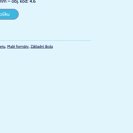
 – obj. kód: 4.6
ošíku
etu
,
Malé formáty
,
Základní škola