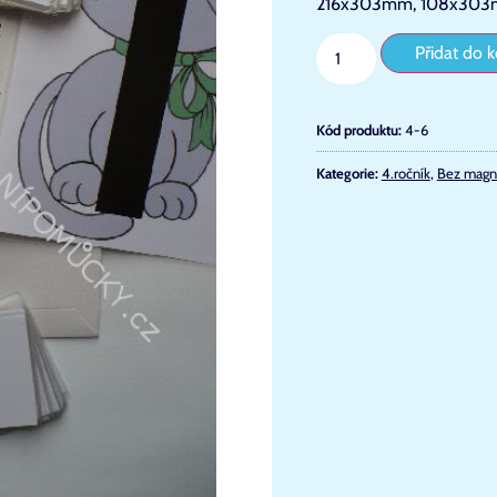
216x303mm, 108x303mm
Přidat do k
Kód produktu:
4-6
Kategorie:
4.ročník
,
Bez magn