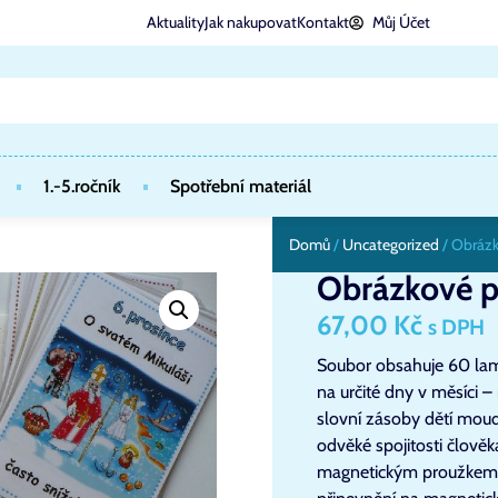
Aktuality
Jak nakupovat
Kontakt
Můj Účet
1.-5.ročník
Spotřební materiál
Domů
/
Uncategorized
/ Obráz
Obrázkové 
67,00
Kč
s DPH
Soubor obsahuje 60 lam
na určité dny v měsíci –
slovní zásoby dětí moud
odvěké spojitosti člověk
magnetickým proužkem –