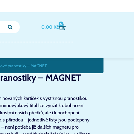
0
0,00
Kč
kové pranostiky – MAGNET
pranostiky – MAGNET
inovaných kartiček s výstižnou pranostikou
 mimovýukový titul lze využít k obohacení
rostmi našich předků, ale i k pochopení
a s přírodou – jednotlivé listy jsou podlepeny
 není potřeba již dalších magnetů pro