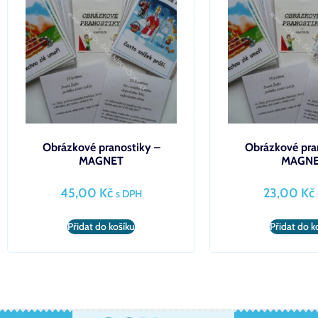
Obrázkové pranostiky –
Obrázkové pra
MAGNET
MAGN
45,00
Kč
23,00
Kč
s DPH
Přidat do košíku
Přidat do k