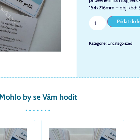
připevnění na magneticko
154x216mm – obj. kód: 
Přidat do k
Kategorie:
Uncategorized
Mohlo by se Vám hodit