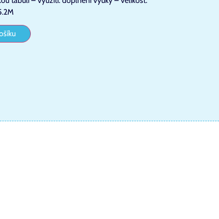
u tabuli – využití: doplnění výuky – velikost:
5.2M
ošíku