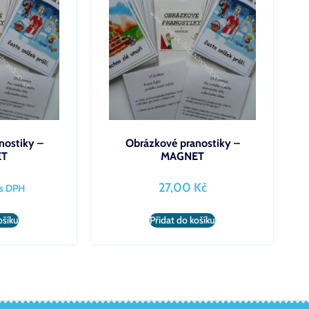
nostiky –
Obrázkové pranostiky –
ET
MAGNET
27,00
Kč
s DPH
ošíku
Přidat do košíku