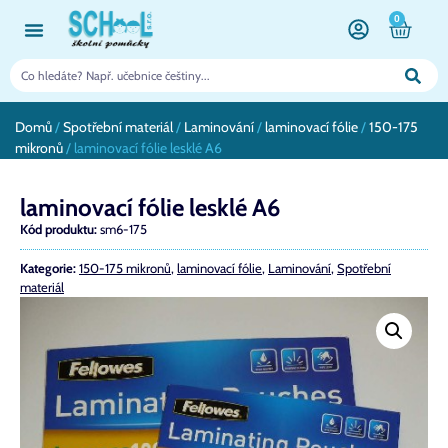
0
Domů
/
Spotřební materiál
/
Laminování
/
laminovací fólie
/
150-175
mikronů
/ laminovací fólie lesklé A6
laminovací fólie lesklé A6
Kód produktu:
sm6-175
Kategorie:
150-175 mikronů
,
laminovací fólie
,
Laminování
,
Spotřební
materiál