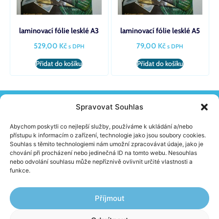
laminovací fólie lesklé A3
laminovací fólie lesklé A5
529,00
Kč
79,00
Kč
s DPH
s DPH
Přidat do košíku
Přidat do košíku
Spravovat Souhlas
KONTAKT
Žireč 65, 544 04 Dvůr Králové N. L.
Abychom poskytli co nejlepší služby, používáme k ukládání a/nebo
(+420) 603 230 152
přístupu k informacím o zařízení, technologie jako jsou soubory cookies.
info@school-skolnipomucky.cz
Souhlas s těmito technologiemi nám umožní zpracovávat údaje, jako je
chování při procházení nebo jedinečná ID na tomto webu. Nesouhlas
nebo odvolání souhlasu může nepříznivě ovlivnit určité vlastnosti a
O FIRMĚ
funkce.
Aktuality
Jak nakupovat
Obchodní podmínky
Příjmout
Ochrana osobních údajů