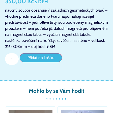
350,00
Kč
s DPH
naučný soubor obsahuje 7 základních geometrických tvarů –
vhodné předmětu daného tvaru napomáhají rozvíjet
představivost – jednotlivé listy jsou podlepeny magnetickým
proužkem – není potřeba již dalších magnetů pro připevnění
na magnetickou tabuli – využití: magnetická tabule,
nástěnka, zavěšení na kolíčky, zavěšení na stěnu – velikost:
216x303mm – obj. kód: 9.8M
Přidat do košíku
Mohlo by se Vám hodit