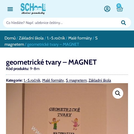
0
Domů
/
Základní škola
/
1.-5.ročník
/
Malé formáty
/
S
magnetem
/ geometrické tvary – MAGNET
geometrické tvary – MAGNET
Kód produktu:
9-8m
Kategorie:
1.-5.ročník
,
Malé formáty
,
S magnetem
,
Základní škola