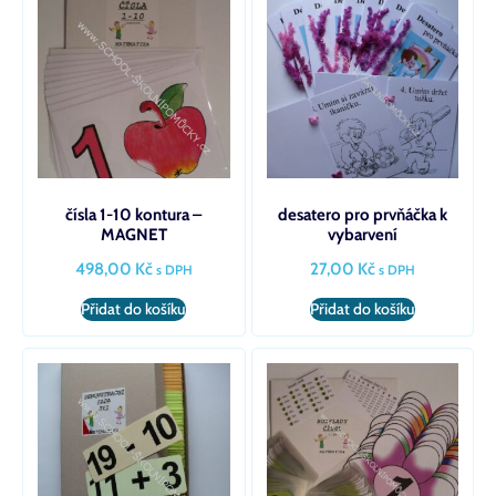
čísla 1-10 kontura –
desatero pro prvňáčka k
MAGNET
vybarvení
498,00
Kč
27,00
Kč
s DPH
s DPH
Přidat do košíku
Přidat do košíku