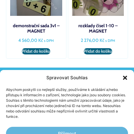
demonstrační sada 3v1 –
rozklady čísel 1-10 –
MAGNET
MAGNET
4 560,00
Kč
2 276,00
Kč
s DPH
s DPH
Přidat do košíku
Přidat do košíku
Spravovat Souhlas
KONTAKT
Žireč 65, 544 04 Dvůr Králové N. L.
Abychom poskytli co nejlepší služby, používáme k ukládání a/nebo
(+420) 603 230 152
přístupu k informacím o zařízení, technologie jako jsou soubory cookies.
info@school-skolnipomucky.cz
Souhlas s těmito technologiemi nám umožní zpracovávat údaje, jako je
chování při procházení nebo jedinečná ID na tomto webu. Nesouhlas
nebo odvolání souhlasu může nepříznivě ovlivnit určité vlastnosti a
O FIRMĚ
funkce.
Aktuality
Jak nakupovat
Obchodní podmínky
Příjmout