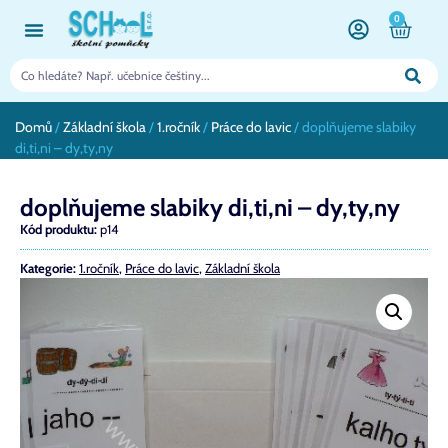
0
Domů
/
Základní škola
/
1.ročník
/
Práce do lavic
/ doplňujeme slabiky
di,ti,ni – dy,ty,ny
doplňujeme slabiky di,ti,ni – dy,ty,ny
Kód produktu:
p14
Kategorie:
1.ročník
,
Práce do lavic
,
Základní škola