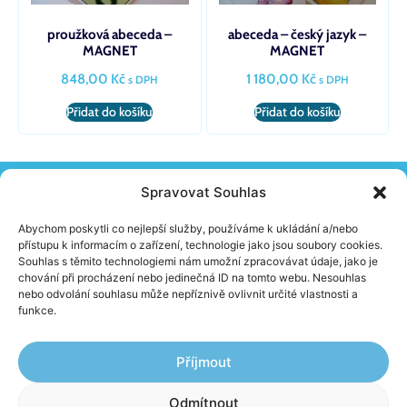
proužková abeceda –
abeceda – český jazyk –
MAGNET
MAGNET
848,00
Kč
1 180,00
Kč
s DPH
s DPH
Přidat do košíku
Přidat do košíku
Spravovat Souhlas
KONTAKT
Žireč 65, 544 04 Dvůr Králové N. L.
Abychom poskytli co nejlepší služby, používáme k ukládání a/nebo
(+420) 603 230 152
přístupu k informacím o zařízení, technologie jako jsou soubory cookies.
info@school-skolnipomucky.cz
Souhlas s těmito technologiemi nám umožní zpracovávat údaje, jako je
chování při procházení nebo jedinečná ID na tomto webu. Nesouhlas
nebo odvolání souhlasu může nepříznivě ovlivnit určité vlastnosti a
O FIRMĚ
funkce.
Aktuality
Jak nakupovat
Obchodní podmínky
Příjmout
Ochrana osobních údajů
Odmítnout
Kontakty