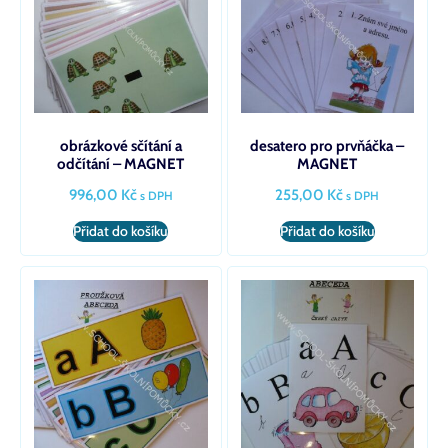
obrázkové sčítání a
desatero pro prvňáčka –
odčítání – MAGNET
MAGNET
996,00
Kč
255,00
Kč
s DPH
s DPH
Přidat do košíku
Přidat do košíku