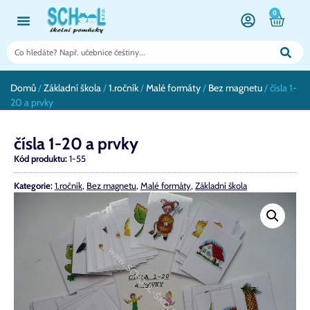
0
Domů
/
Základní škola
/
1.ročník
/
Malé formáty
/
Bez magnetu
/ čísla 1-
20 a prvky
čísla 1-20 a prvky
Kód produktu:
1-55
Kategorie:
1.ročník
,
Bez magnetu
,
Malé formáty
,
Základní škola