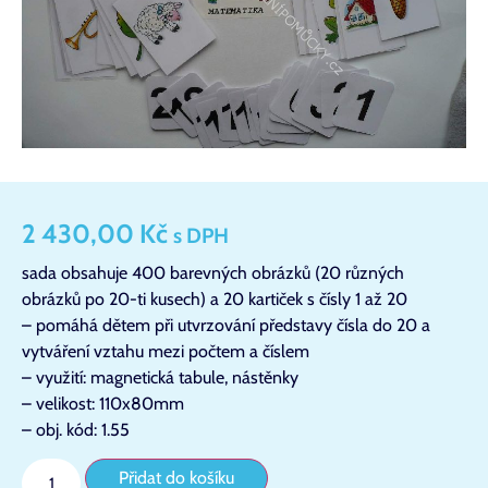
2 430,00
Kč
s DPH
sada obsahuje 400 barevných obrázků (20 různých
obrázků po 20-ti kusech) a 20 kartiček s čísly 1 až 20
– pomáhá dětem při utvrzování představy čísla do 20 a
vytváření vztahu mezi počtem a číslem
– využití: magnetická tabule, nástěnky
– velikost: 110x80mm
– obj. kód: 1.55
Přidat do košíku