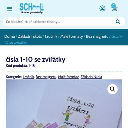
0
Domů
/
Základní škola
/
1.ročník
/
Malé formáty
/
Bez magnetu
/ čísla 1-
10 se zvířátky
čísla 1-10 se zvířátky
Kód produktu:
1-18
Kategorie:
1.ročník
,
Bez magnetu
,
Malé formáty
,
Základní škola