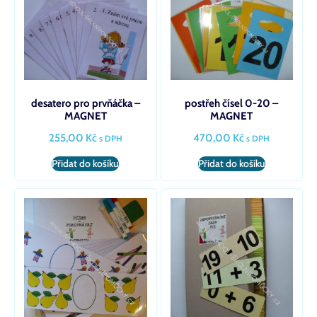
desatero pro prvňáčka –
postřeh čísel 0-20 –
MAGNET
MAGNET
255,00
Kč
470,00
Kč
s DPH
s DPH
Přidat do košíku
Přidat do košíku