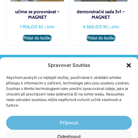
učíme se porovnávat –
demonstrační sada 3v1 –
MAGNET
MAGNET
1 956,00
Kč
4 560,00
Kč
s DPH
s DPH
Přidat do košíku
Přidat do košíku
Spravovat Souhlas
KONTAKT
Žireč 65, 544 04 Dvůr Králové N. L.
Abychom poskytli co nejlepší služby, používáme k ukládání a/nebo
(+420) 603 230 152
přístupu k informacím o zařízení, technologie jako jsou soubory cookies.
info@school-skolnipomucky.cz
Souhlas s těmito technologiemi nám umožní zpracovávat údaje, jako je
chování při procházení nebo jedinečná ID na tomto webu. Nesouhlas
nebo odvolání souhlasu může nepříznivě ovlivnit určité vlastnosti a
O FIRMĚ
funkce.
Aktuality
Jak nakupovat
Obchodní podmínky
Příjmout
Ochrana osobních údajů
Odmítnout
Kontakty