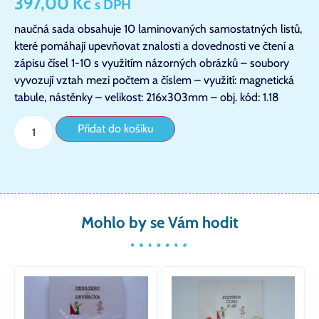
397,00
Kč
s DPH
naučná sada obsahuje 10 laminovaných samostatných listů,
které pomáhají upevňovat znalosti a dovednosti ve čtení a
zápisu čísel 1-10 s využitím názorných obrázků – soubory
vyvozují vztah mezi počtem a číslem – využití: magnetická
tabule, nástěnky – velikost: 216x303mm – obj. kód: 1.18
Přidat do košíku
Mohlo by se Vám hodit