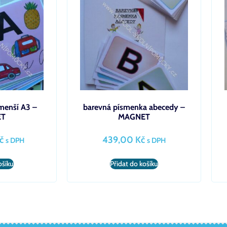
menší A3 –
barevná písmenka abecedy –
ET
MAGNET
č
439,00
Kč
s DPH
s DPH
ošíku
Přidat do košíku