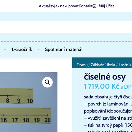
Aktuality
Jak nakupovat
Kontakt
Můj Účet
1.-5.ročník
Spotřební materiál
Domů
/
Základní škola
/
1.ročník
číselné osy
1 719,00
Kč
s D
sada obsahuje čtyři čís
– povrch je laminován, 
popisování (doporučuje
– využití: zavěšení na s
– tisk na tvrdý papír (1