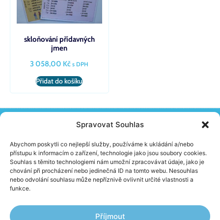
skloňování přídavných
jmen
3 058,00
Kč
s DPH
Přidat do košíku
Spravovat Souhlas
KONTAKT
Žireč 65, 544 04 Dvůr Králové N. L.
Abychom poskytli co nejlepší služby, používáme k ukládání a/nebo
(+420) 603 230 152
přístupu k informacím o zařízení, technologie jako jsou soubory cookies.
info@school-skolnipomucky.cz
Souhlas s těmito technologiemi nám umožní zpracovávat údaje, jako je
chování při procházení nebo jedinečná ID na tomto webu. Nesouhlas
nebo odvolání souhlasu může nepříznivě ovlivnit určité vlastnosti a
O FIRMĚ
funkce.
Aktuality
Jak nakupovat
Obchodní podmínky
Příjmout