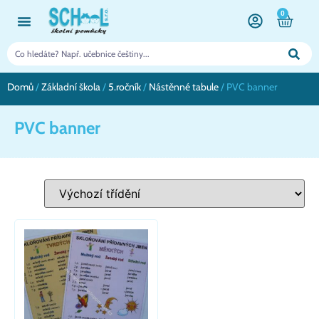
0
Domů
/
Základní škola
/
5.ročník
/
Nástěnné tabule
/ PVC banner
PVC banner