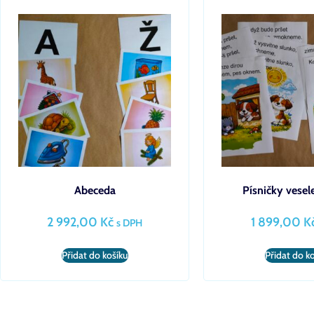
Abeceda
Písničky vesel
2 992,00
Kč
1 899,00
K
s DPH
Přidat do košíku
Přidat do k