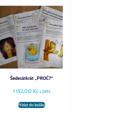
Šedesátkrát „PROČ?“
1 152,00
Kč
s DPH
Přidat do košíku