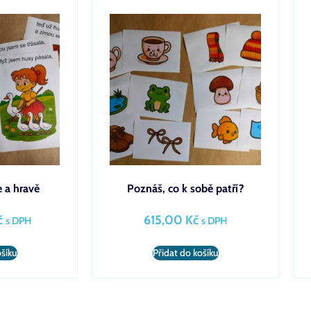
e a hravě
Poznáš, co k sobě patří?
č
615,00
Kč
s DPH
s DPH
ošíku
Přidat do košíku