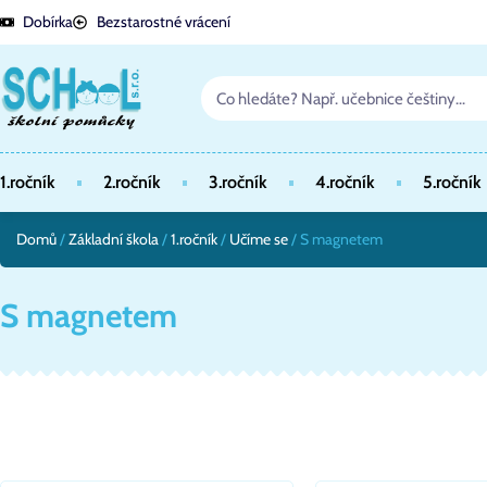
Dobírka
Bezstarostné vrácení
1.ročník
2.ročník
3.ročník
4.ročník
5.ročník
Domů
/
Základní škola
/
1.ročník
/
Učíme se
/ S magnetem
S magnetem